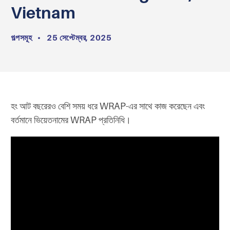
Vietnam
গল্পসমূহ
•
25 সেপ্টেম্বর, 2025
হং আট বছরেরও বেশি সময় ধরে WRAP-এর সাথে কাজ করেছেন এবং
বর্তমানে ভিয়েতনামের WRAP প্রতিনিধি।