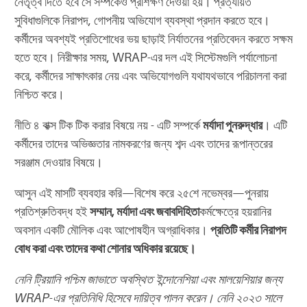
নেতৃত্ব দিতে হবে সে সম্পর্কেও প্রশিক্ষণ দেওয়া হয়। প্রত্যয়িত
সুবিধাগুলিকে নিরাপদ, গোপনীয় অভিযোগ ব্যবস্থা প্রদান করতে হবে।
কর্মীদের অবশ্যই প্রতিশোধের ভয় ছাড়াই নির্যাতনের প্রতিবেদন করতে সক্ষম
হতে হবে। নিরীক্ষার সময়, WRAP-এর দল এই সিস্টেমগুলি পর্যালোচনা
করে, কর্মীদের সাক্ষাৎকার নেয় এবং অভিযোগগুলি যথাযথভাবে পরিচালনা করা
নিশ্চিত করে।
নীতি ৪ বাক্স টিক টিক করার বিষয়ে নয় - এটি সম্পর্কে
মর্যাদা পুনরুদ্ধার
। এটি
কর্মীদের তাদের অভিজ্ঞতার নামকরণের জন্য শব্দ এবং তাদের রূপান্তরের
সরঞ্জাম দেওয়ার বিষয়ে।
আসুন এই মাসটি ব্যবহার করি—বিশেষ করে ২৫শে নভেম্বর—পুনরায়
প্রতিশ্রুতিবদ্ধ হই
সম্মান, মর্যাদা এবং জবাবদিহিতা
কর্মক্ষেত্রে হয়রানির
অবসান একটি মৌলিক এবং আপোষহীন অগ্রাধিকার।
প্রতিটি কর্মীর নিরাপদ
বোধ করা এবং তাদের কথা শোনার অধিকার রয়েছে।
নেনি ট্রিয়ানি পশ্চিম জাভাতে অবস্থিত ইন্দোনেশিয়া এবং মালয়েশিয়ার জন্য
WRAP-এর প্রতিনিধি হিসেবে দায়িত্ব পালন করেন। নেনি ২০২৩ সালে