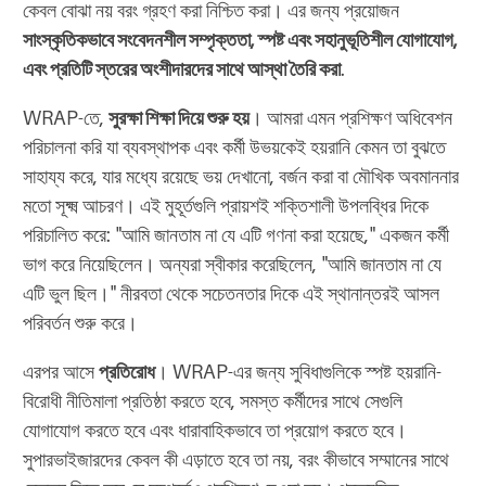
কেবল বোঝা নয় বরং গ্রহণ করা নিশ্চিত করা। এর জন্য প্রয়োজন
সাংস্কৃতিকভাবে সংবেদনশীল সম্পৃক্ততা, স্পষ্ট এবং সহানুভূতিশীল যোগাযোগ,
এবং প্রতিটি স্তরের অংশীদারদের সাথে আস্থা তৈরি করা
.
WRAP-তে,
সুরক্ষা শিক্ষা দিয়ে শুরু হয়
। আমরা এমন প্রশিক্ষণ অধিবেশন
পরিচালনা করি যা ব্যবস্থাপক এবং কর্মী উভয়কেই হয়রানি কেমন তা বুঝতে
সাহায্য করে, যার মধ্যে রয়েছে ভয় দেখানো, বর্জন করা বা মৌখিক অবমাননার
মতো সূক্ষ্ম আচরণ। এই মুহূর্তগুলি প্রায়শই শক্তিশালী উপলব্ধির দিকে
পরিচালিত করে: "আমি জানতাম না যে এটি গণনা করা হয়েছে," একজন কর্মী
ভাগ করে নিয়েছিলেন। অন্যরা স্বীকার করেছিলেন, "আমি জানতাম না যে
এটি ভুল ছিল।" নীরবতা থেকে সচেতনতার দিকে এই স্থানান্তরই আসল
পরিবর্তন শুরু করে।
এরপর আসে
প্রতিরোধ
। WRAP-এর জন্য সুবিধাগুলিকে স্পষ্ট হয়রানি-
বিরোধী নীতিমালা প্রতিষ্ঠা করতে হবে, সমস্ত কর্মীদের সাথে সেগুলি
যোগাযোগ করতে হবে এবং ধারাবাহিকভাবে তা প্রয়োগ করতে হবে।
সুপারভাইজারদের কেবল কী এড়াতে হবে তা নয়, বরং কীভাবে সম্মানের সাথে