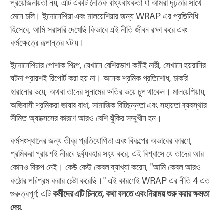
প্রয়োজনীয়তা নয়, এটি একটি নৈতিক বাধ্যবাধকতা যা আমরা দৃঢ়তার সাথে
মেনে চলি। ইন্দোনেশিয়া এবং মালয়েশিয়ার জন্য WRAP এর প্রতিনিধি
হিসেবে, আমি সরাসরি দেখেছি কিভাবে এই নীতি জীবন রক্ষা করে এবং
কর্মক্ষেত্রে রূপান্তর ঘটায়।
ইন্দোনেশিয়ার পোশাক শিল্পে, যেখানে বেশিরভাগ কর্মীই নারী, সেখানে হয়রানির
ঘটনা প্রায়শই রিপোর্ট করা হয় না। অনেক শ্রমিক প্রতিশোধ, চাকরি
হারানোর ভয়ে, অথবা তাদের সুনামের ক্ষতির ভয়ে চুপ থাকেন। মালয়েশিয়ায়,
অভিবাসী শ্রমিকরা ভাষার বাধা, সামাজিক বিচ্ছিন্নতা এবং সহায়তা ব্যবস্থার
সীমিত অ্যাক্সেসের কারণে আরও বেশি ঝুঁকির সম্মুখীন হন।
কর্মসংস্থানের জন্য তীব্র প্রতিযোগিতা এবং বিকল্পের অভাবের কারণে,
শ্রমিকরা প্রায়শই নীরবে দুর্ব্যবহার সহ্য করে, এই বিশ্বাসে যে তাদের আর
কোনও বিকল্প নেই। কেউ কেউ কেবল ব্যাখ্যা করেন, "আমি কেবল আরও
কঠোর পরিশ্রম করার চেষ্টা করেছি।" এই কারণেই WRAP এর নীতি 4 এত
গুরুত্বপূর্ণ; এটি
কর্মীদের এটি চিনতে, কথা বলতে এবং নিরাময় শুরু করার ক্ষমতা
দেয়
.