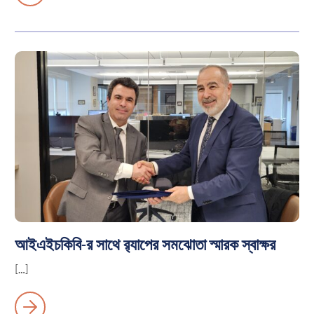
আইএইচকিবি-র সাথে র‍্যাপের সমঝোতা স্মারক স্বাক্ষর
[…]