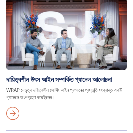
দায়িত্বশীল উৎস আইন সম্পর্কিত প্যানেল আলোচনা
WRAP নেতৃত্ব দায়িত্বশীল সোর্সিং আইন প্রণয়নের প্রস্তুতি সংক্রান্ত একটি
প্যানেলে অংশগ্রহণ করেছিলেন।