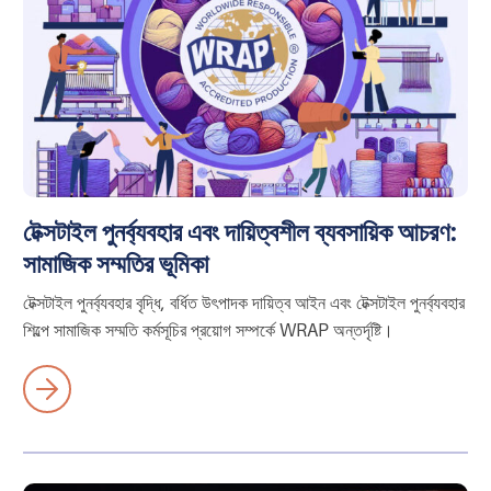
টেক্সটাইল পুনর্ব্যবহার এবং দায়িত্বশীল ব্যবসায়িক আচরণ:
সামাজিক সম্মতির ভূমিকা
টেক্সটাইল পুনর্ব্যবহার বৃদ্ধি, বর্ধিত উৎপাদক দায়িত্ব আইন এবং টেক্সটাইল পুনর্ব্যবহার
শিল্পে সামাজিক সম্মতি কর্মসূচির প্রয়োগ সম্পর্কে WRAP অন্তর্দৃষ্টি।