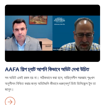
AAFA শিল্প চ্যাট আপনি কিভাবে অডিট দেখা উচিত
সব অডিট একই রকম হয় না। সঠিকভাবে করা হলে, দায়িত্বশীল সরবরাহ শৃঙ্খল
অনুশীলন নিশ্চিত করার জন্য অডিটগুলি কীভাবে গুরুত্বপূর্ণ ডিউ ডিলিজেন্স টুল তা
জানুন।