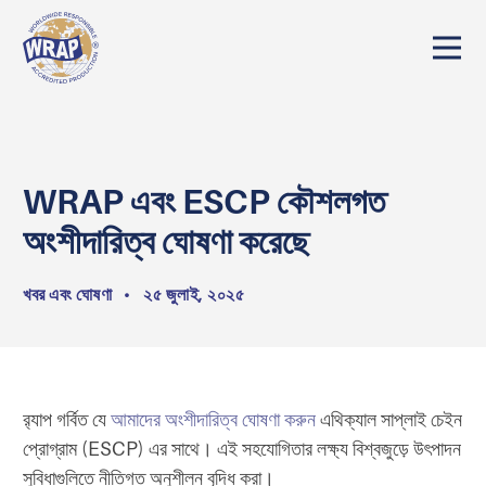
WRAP এবং ESCP কৌশলগত
অংশীদারিত্ব ঘোষণা করেছে
খবর এবং ঘোষণা
•
২৫ জুলাই, ২০২৫
র‍্যাপ গর্বিত যে
আমাদের অংশীদারিত্ব ঘোষণা করুন
এথিক্যাল সাপ্লাই চেইন
প্রোগ্রাম (ESCP) এর সাথে। এই সহযোগিতার লক্ষ্য বিশ্বজুড়ে উৎপাদন
সুবিধাগুলিতে নীতিগত অনুশীলন বৃদ্ধি করা।