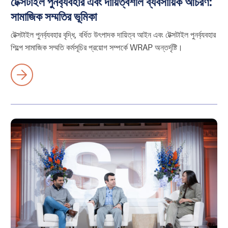
টেক্সটাইল পুনর্ব্যবহার এবং দায়িত্বশীল ব্যবসায়িক আচরণ:
সামাজিক সম্মতির ভূমিকা
টেক্সটাইল পুনর্ব্যবহার বৃদ্ধি, বর্ধিত উৎপাদক দায়িত্ব আইন এবং টেক্সটাইল পুনর্ব্যবহার
শিল্পে সামাজিক সম্মতি কর্মসূচির প্রয়োগ সম্পর্কে WRAP অন্তর্দৃষ্টি।