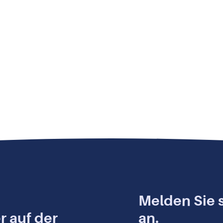
n
Melden Sie s
r auf der
an.