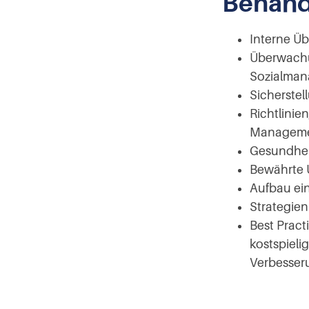
Behand
Interne Ü
Überwachu
Sozialma
Sicherstel
Richtlinie
Manageme
Gesundheit
Bewährte 
Aufbau ein
Strategien
Best Prac
kostspieli
Verbesse