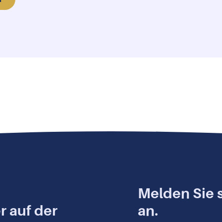
n
Melden Sie s
r auf der
an.