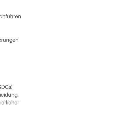
rchführen
derungen
(SDGs)
meidung
ierlicher