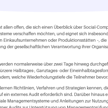
ht allen offen, die sich einen Überblick über Social-Com
eme verschaffen möchten, und eignet sich insbesond
n Einkaufsunternehmen oder Produktionsstätten –, die 
ng der gesellschaftlichen Verantwortung ihrer Organisa
werden normalerweise über zwei Tage hinweg durchgef
ürzere Halbtages-, Ganztages- oder Eineinhalbtagesfor
hdem, welche Wiederholungstiefe die Teilnehmer bevo
lernen Richtlinien, Verfahren und Strategien kennen, di
f ein externes Audit erforderlich sind. Darüber hinaus e
oziale Managementsysteme und Anleitungen zur Nutzun
erner Audits zur Unterstützung von Managementprüfun