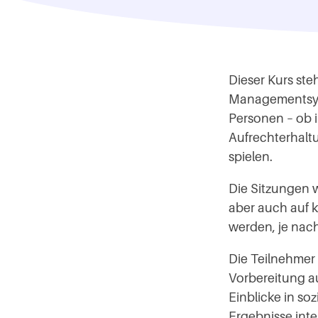
Dieser Kurs ste
Managementsyst
Personen – ob i
Aufrechterhaltu
spielen.
Die Sitzungen 
aber auch auf k
werden, je nac
Die Teilnehmer 
Vorbereitung au
Einblicke in s
Ergebnisse int