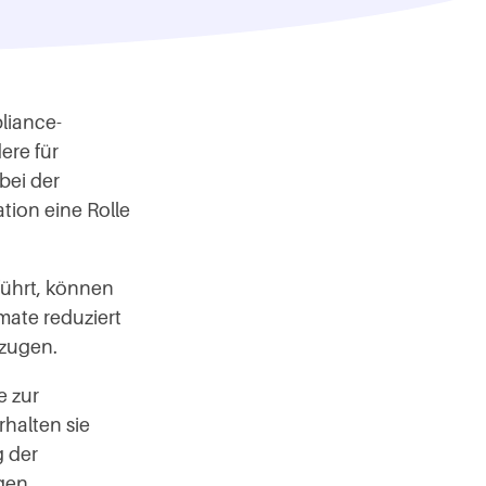
pliance-
ere für
bei der
tion eine Rolle
ührt, können
mate reduziert
rzugen.
e zur
rhalten sie
g der
gen.