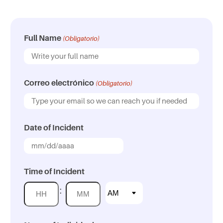
Full Name
(Obligatorio)
Correo electrónico
(Obligatorio)
Date of Incident
M
M
Time of Incident
b
:
a
A
H
M
r
M
o
i
r
/