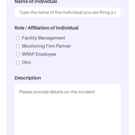
r
n
Name of Individual
a
P
a
u
D
M
s
t
D
o
Role / Affiliation of Individual
s
b
a
Facility Management
r
Monitoring Firm Partner
r
WRAP Employee
a
Otro
A
Description
A
A
A