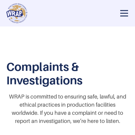
a de 25 años
¿Por qué WRAP?
Nuestro equipo
Finanzas
Complaints &
Investigations
WRAP is committed to ensuring safe, lawful, and
ethical practices in production facilities
worldwide. If you have a complaint or need to
report an investigation, we’re here to listen.