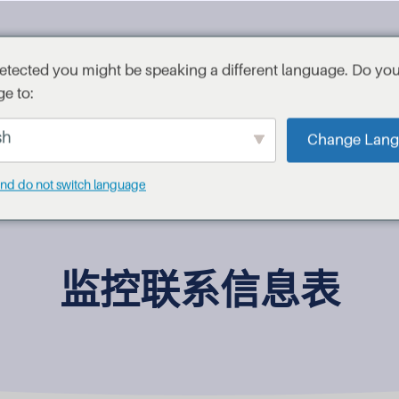
etected you might be speaking a different language. Do yo
关于
e to:
sh
Change Lan
and do not switch language
监控联系信息表