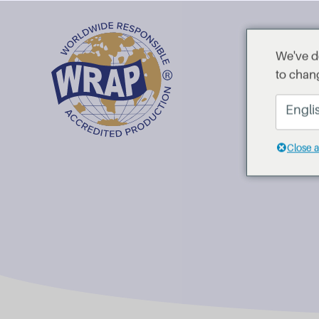
We've d
to chang
Engli
Close 