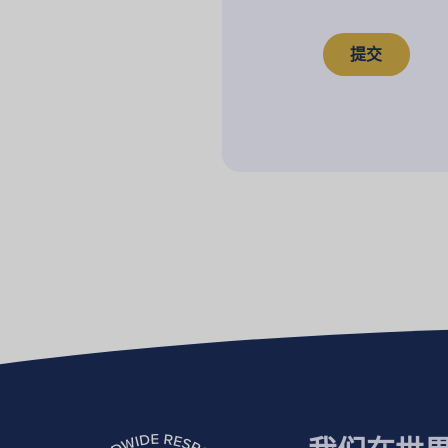
验
证
码