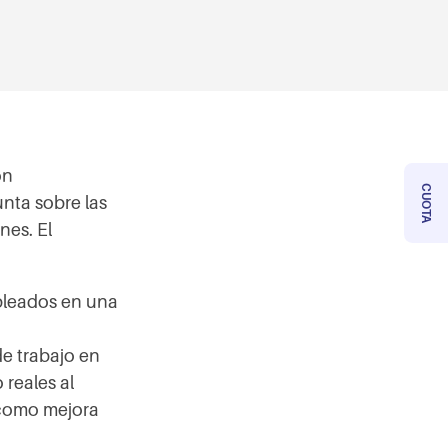
ón
CUOTA
nta sobre las
nes. El
mpleados en una
e trabajo en
 reales al
 como mejora