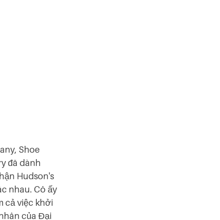
pany, Shoe
ry đã dành
phận Hudson's
hác nhau. Cô ấy
m cả việc khởi
 nhân của Đại