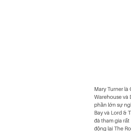
Mary Turner là
Warehouse và D
phần lớn sự ng
Bay và Lord & T
đã tham gia rất
động lại The R