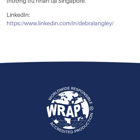
thường trú nhân tại Singapore.
LinkedIn:
https://www.linkedin.com/in/debralangley/