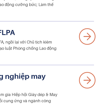
ề lao động cưỡng bức; Làm thế
UFLPA
, ngồi lại với Chủ tịch kiêm
Đạo luật Phòng chống Lao động
ng nghiệp may
am gia Hiệp hội Giày dép & May
uỗi cung ứng và ngành công