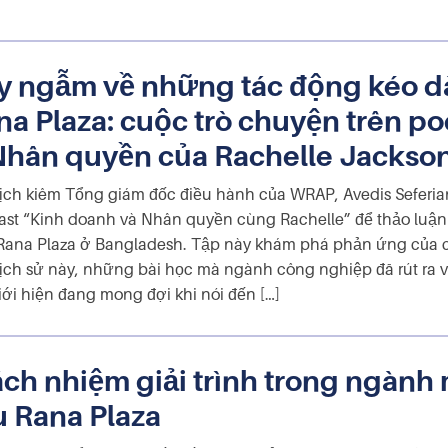
y ngẫm về những tác động kéo dà
na Plaza: cuộc trò chuyện trên p
Nhân quyền của Rachelle Jackson
ịch kiêm Tổng giám đốc điều hành của WRAP, Avedis Seferia
st “Kinh doanh và Nhân quyền cùng Rachelle” để thảo luận
Rana Plaza ở Bangladesh. Tập này khám phá phản ứng của 
lịch sử này, những bài học mà ngành công nghiệp đã rút ra
iới hiện đang mong đợi khi nói đến […]
ách nhiệm giải trình trong ngàn
u Rana Plaza