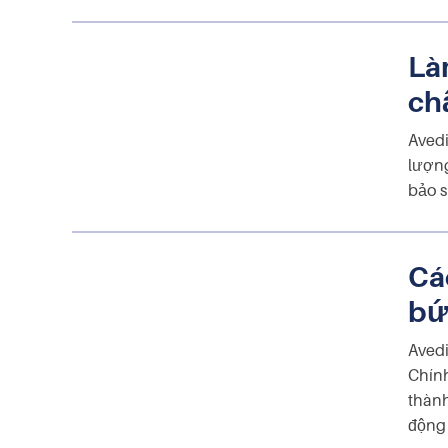
Là
ch
Avedi
lượng
bảo s
Cá
bứ
Avedi
Chính
thành
động