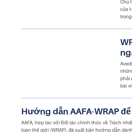
Chủ t
của H
trong
WR
ng
Avedi
nhữn
phải 
bài v
Hướng dẫn AAFA-WRAP để h
AAFA, hợp tác với Đối tác chính thức về Trách nh
toàn thế giới (WRAP), đã xuất bản hướng dẫn dành