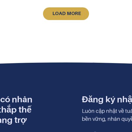
LOAD MORE
 có nhân
Đăng ký nhận
khắp thế
Luôn cập nhật về tuâ
àng trợ
bền vững, nhân quyền