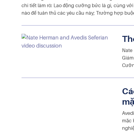
chi tiết làm rõ: Lao động cưỡng bức là gì, cùng v
nào để tuân thủ các yêu cầu này; Trường hợp buộc
Th
Nate 
Giám 
Cưỡn
Cá
mặ
Avedi
mặc H
nghi