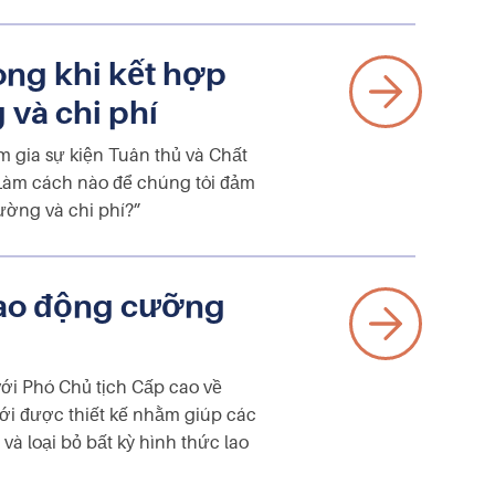
ong khi kết hợp
 và chi phí
m gia sự kiện Tuân thủ và Chất
“Làm cách nào để chúng tôi đảm
rường và chi phí?”
 lao động cưỡng
ới Phó Chủ tịch Cấp cao về
i được thiết kế nhằm giúp các
và loại bỏ bất kỳ hình thức lao