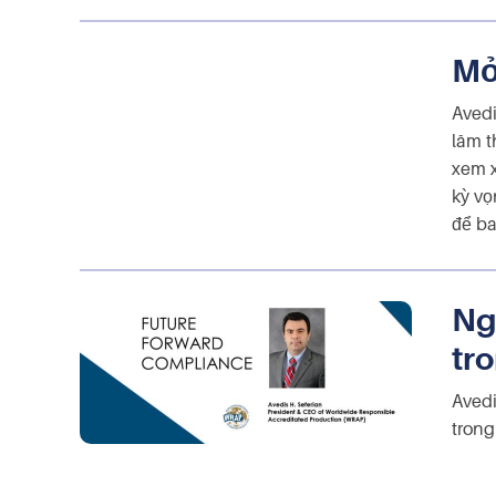
Mở
Avedi
lãm t
xem x
kỳ vọ
để ba
Ng
tr
Avedi
trong