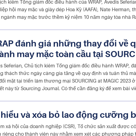
ịch kiêm Tổng giám đốc điều hành của WRAP, Avedis Seferia
iệp hội may mặc và giày dép Hoa Kỳ (AAFA), Nate Herman, thả
 ngành may mặc trước thềm kỷ niệm 10 năm ngày tòa nhà Ra
AP đánh giá những thay đổi về q
ành may mặc toàn cầu tại SOURC
s Seferian, Chủ tịch kiêm Tổng giám đốc điều hành WRAP, đã 
g thách thức ngày càng gia tăng về quy định và tuân thủ 
đối mặt tại triển lãm thương mại SOURCING at MAGIC 2023 ở
iết này từ Sourcing Journal. Có thể cần đăng ký để xem bài viế
iểu và xóa bỏ lao động cưỡng 
iệm xã hội của doanh nghiệp (CSR), Tổ chức sản xuất được c
 riêng cho thành viên này nhằm xem xét các phương pháp ha