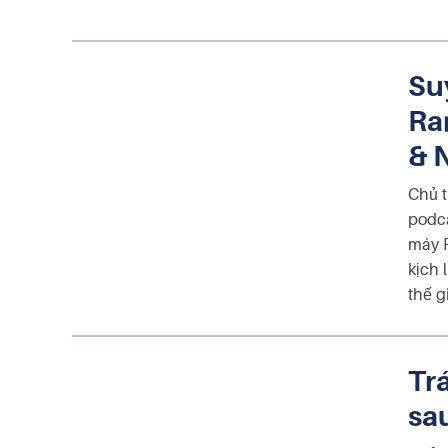
Su
Ra
& 
Chủ t
podca
máy 
kịch 
thế g
Tr
sa