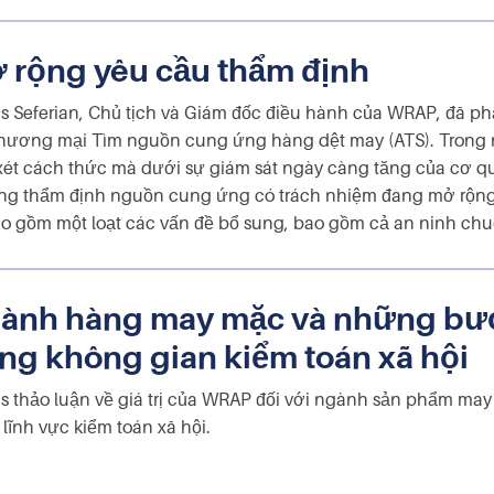
 rộng yêu cầu thẩm định
s Seferian, Chủ tịch và Giám đốc điều hành của WRAP, đã phá
hương mại Tìm nguồn cung ứng hàng dệt may (ATS). Trong n
ét cách thức mà dưới sự giám sát ngày càng tăng của cơ q
ng thẩm định nguồn cung ứng có trách nhiệm đang mở rộng r
o gồm một loạt các vấn đề bổ sung, bao gồm cả an ninh chu
ành hàng may mặc và những bướ
ong không gian kiểm toán xã hội
s thảo luận về giá trị của WRAP đối với ngành sản phẩm ma
 lĩnh vực kiểm toán xã hội.